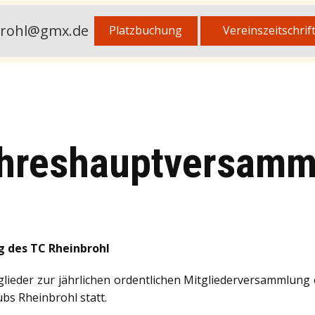
brohl@gmx.de
Platzbuchung
Vereinszeitschrif
ahreshauptversamm
 des TC Rheinbrohl
glieder zur jährlichen ordentlichen Mitgliederversammlung 
bs Rheinbrohl statt.