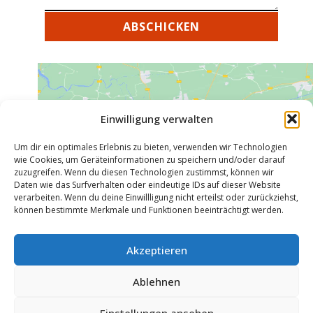
ABSCHICKEN
Einwilligung verwalten
Um dir ein optimales Erlebnis zu bieten, verwenden wir Technologien
Klicke hier, um Marketing-Cookies zu
wie Cookies, um Geräteinformationen zu speichern und/oder darauf
akzeptieren und diesen Inhalt zu aktivieren
zuzugreifen. Wenn du diesen Technologien zustimmst, können wir
Daten wie das Surfverhalten oder eindeutige IDs auf dieser Website
verarbeiten. Wenn du deine Einwillligung nicht erteilst oder zurückziehst,
können bestimmte Merkmale und Funktionen beeinträchtigt werden.
COOKIES & PRIVACY
Akzeptieren
This website uses cookies to ensure you
Ablehnen
get the best experience on our website.
Einstellungen ansehen